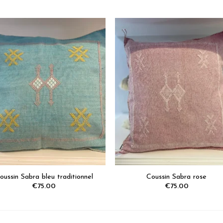
Ajoutez
Ajou
aux
au
favoris
favo
oussin Sabra bleu traditionnel
Coussin Sabra rose
€
75.00
€
75.00