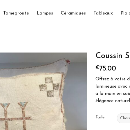
Tamegroute
Lampes
Céramiques
Tableaux
Plai
Coussin S
€
75.00
Offrez à votre d
Ajoutez
lumineuse avec 
aux
favoris
à la main en soie
élégance naturel
Taille