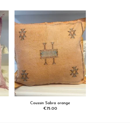
tez
Ajoutez
x
aux
ris
favoris
Coussin Sabra orange
€
75.00