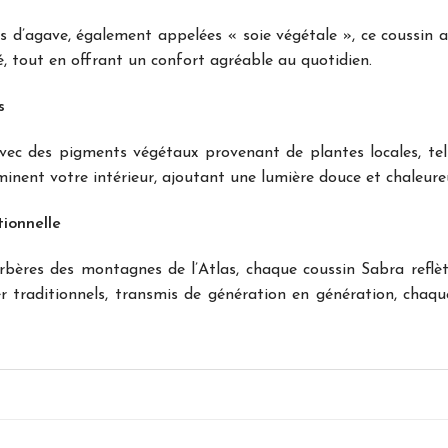
es d’agave, également appelées « soie végétale », ce coussin al
, tout en offrant un confort agréable au quotidien.
s
c des pigments végétaux provenant de plantes locales, telle
inent votre intérieur, ajoutant une lumière douce et chaleure
tionnelle
ères des montagnes de l’Atlas, chaque coussin Sabra reflète
r traditionnels, transmis de génération en génération, chaque