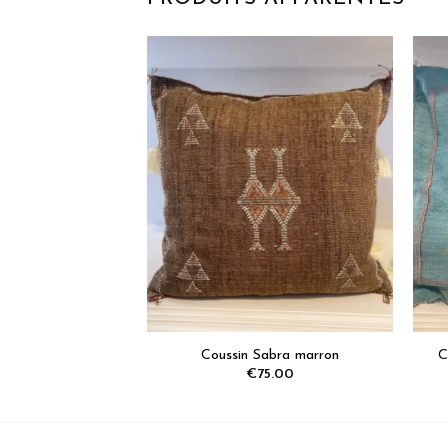
Ajoutez
aux
favoris
Coussin Sabra marron
C
€
75.00