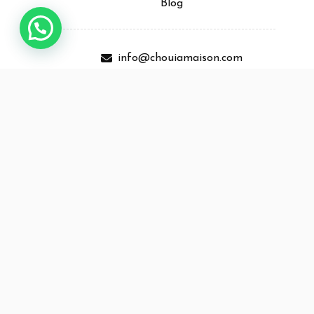
Blog
info@chouiamaison.com
+32 483 42 61 07
Service client
FAQ
Expéditions et retours
Conditions générales
Confidentialité
Infos Pratiques