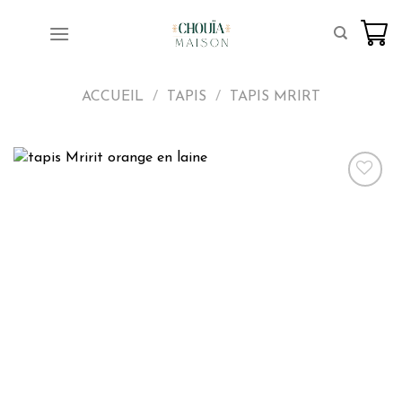
Skip
to
content
ACCUEIL
/
TAPIS
/
TAPIS MRIRT