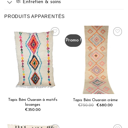
🧼 Entretien & soins
PRODUITS APPARENTÉS
Promo !
Tapis Béni Ouarain à motifs
Tapis Béni Ouarain crème
losanges
Original
Current
€
750.00
€
680.00
price
price
€
350.00
was:
is:
€750.00.
€680.00