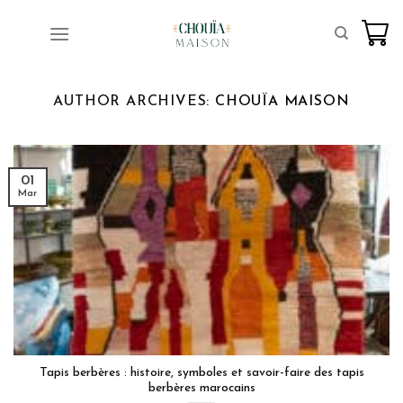
Skip
to
content
AUTHOR ARCHIVES:
CHOUÏA MAISON
01
Mar
Tapis berbères : histoire, symboles et savoir-faire des tapis
berbères marocains