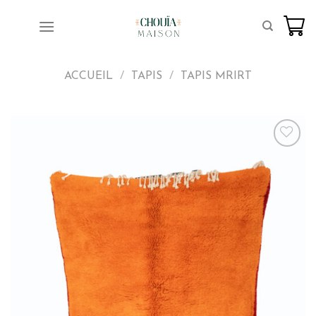
Skip
to
content
ACCUEIL
/
TAPIS
/
TAPIS MRIRT
Ajoutez
aux
favoris