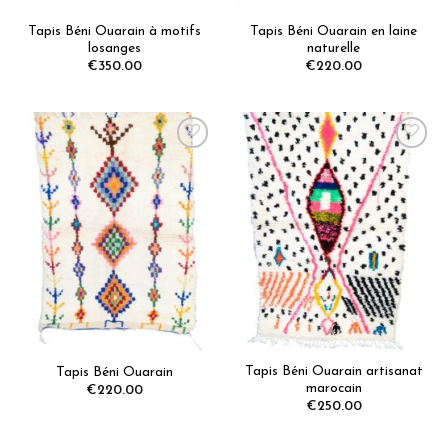
Tapis Béni Ouarain à motifs
Tapis Béni Ouarain en laine
losanges
naturelle
€
350.00
€
220.00
Ajoutez
Ajoutez
aux
aux
favoris
favoris
Tapis Béni Ouarain artisanat
Tapis Béni Ouarain
marocain
€
220.00
€
250.00