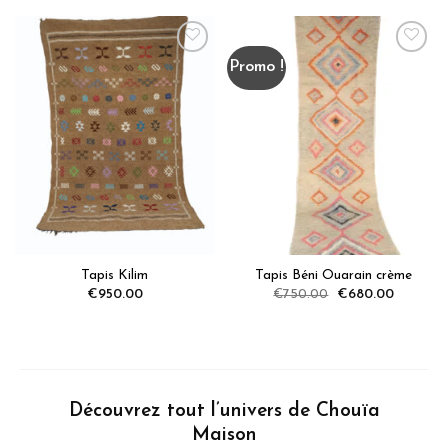
Promo !
Ajoutez
Ajoutez
aux
aux
favoris
favoris
Tapis Kilim
Tapis Béni Ouarain crème
Original
Current
€
950.00
€
750.00
€
680.00
price
price
was:
is:
€750.00.
€680.00
Découvrez tout l’univers de Chouïa
Maison