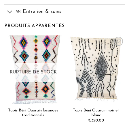
🧼 Entretien & soins
PRODUITS APPARENTÉS
Ajoutez
Ajoutez
aux
aux
favoris
favoris
RUPTURE DE STOCK
Tapis Béni Ouarain losanges
Tapis Béni Ouarain noir et
traditionnels
blanc
€
350.00