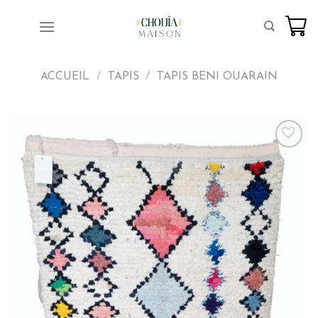
Skip
to
content
ACCUEIL
/
TAPIS
/
TAPIS BENI OUARAIN
Ajoutez
aux
favoris